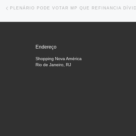
Navegação do post
Previous post
Endereço
Shopping Nova América
Rio de Janeiro, RJ