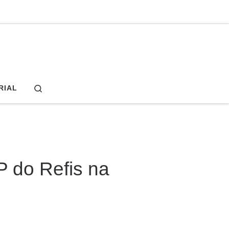
Search
RIAL
P do Refis na