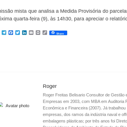
issão mista que analisa a Medida Provisória do parce
óxima quarta-feira (9), às 14h30, para apreciar o relató
M
T
F
T
L
E
P
C
Share
e
e
a
w
i
m
r
o
s
l
c
i
n
a
i
p
s
e
e
t
k
i
n
y
e
g
b
t
e
l
t
L
n
r
o
e
d
i
g
a
o
r
I
n
e
m
k
n
k
r
Roger
Roger Freitas Belisario Consultor de Gestão
Empresas em 2003, com MBA em Auditoria Fis
Econômica e Financeira (2007). Já trabalho
empresas, dos ramos da indústria naval e off
embalagens plásticas; por três anos foi Dire