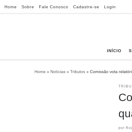
Home
Sobre
Fale Conosco
Cadastre-se
Login
Skip to content
INÍCIO
S
Home
»
Notícias
»
Tributos
»
Comissão vota relatóri
TRIB
Co
qu
por
Ro