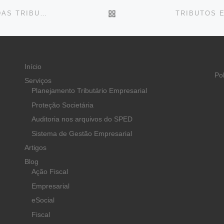
BACK TO POST LIST
PLENÁRIO PODE VOTAR MP QUE REFINANCIA DÍVIDAS TRIBUTÁRIAS FEDERAIS DE PESSOAS FÍSICAS E EMPRESAS
Início
Po
Serviços
Planejamento Tributário Empresarial
Proteção Societária
Auditoria nos arquivos do SPED
Sistema de Gestão Empresarial
Artigos
Blog
Ação Fiscal
Empresarial
eSocial
Fiscal