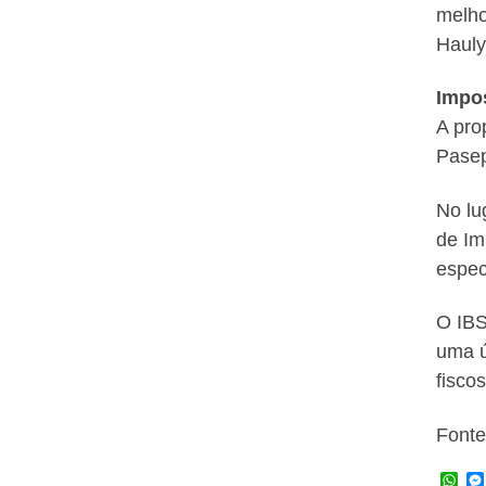
melho
Hauly
Impo
A pro
Pasep
No lu
de Im
espec
O IBS
uma ú
fisco
Fonte
W