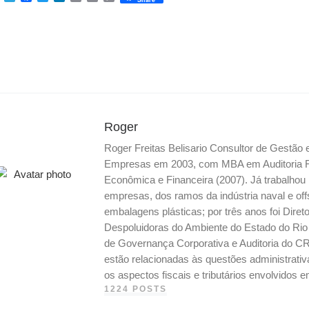
e
e
a
w
i
m
r
o
s
l
c
i
n
a
i
p
s
e
e
t
k
i
n
y
e
g
b
t
e
l
t
L
n
r
o
e
d
i
g
a
o
r
I
n
e
m
k
n
k
r
Roger
Roger Freitas Belisario Consultor de Gestão
Empresas em 2003, com MBA em Auditoria Fis
Econômica e Financeira (2007). Já trabalho
empresas, dos ramos da indústria naval e off
embalagens plásticas; por três anos foi Dire
Despoluidoras do Ambiente do Estado do Ri
de Governança Corporativa e Auditoria do CR
estão relacionadas às questões administrati
os aspectos fiscais e tributários envolvidos
1224 POSTS