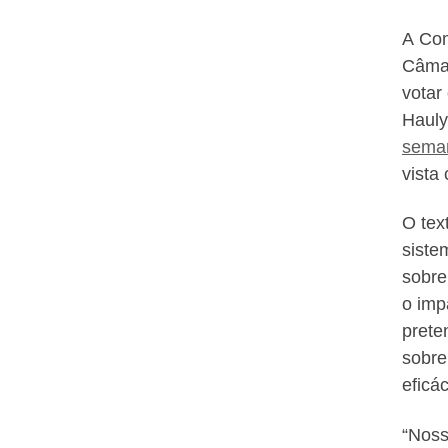
A
Com
Câma
votar
Haul
sema
vista
c
O tex
siste
sobre
o imp
prete
sobre
eficá
“Noss