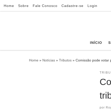
Home
Sobre
Fale Conosco
Cadastre-se
Login
Skip to content
INÍCIO
S
Home
»
Notícias
»
Tributos
»
Comissão pode votar p
TRIB
Co
tri
por
Ro