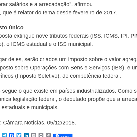
rar salários e a arrecadação”, afirmou
, que é relator do tema desde fevereiro de 2017.
sto único
posta extingue nove tributos federais (ISS, ICMS, IPI, PI
), o ICMS estadual e o ISS municipal.
gar deles, serão criados um imposto sobre o valor agr
posto sobre Operações com Bens e Serviços (IBS), e u
íficos (Imposto Seletivo), de competência federal.
 segue o que existe em países industrializados. Como 
nica legislação federal, o deputado propõe que a arreca
s estaduais e municipais.
: Câmara Notícias, 05/12/2018.
M
T
F
T
L
E
P
C
Share