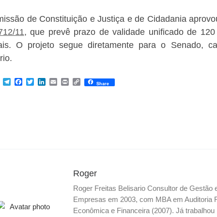
issão de Constituição e Justiça e de Cidadania aprovou
712/11
, que prevê prazo de validade unificado de 120
ais. O projeto segue diretamente para o Senado, ca
rio.
M
T
F
T
L
E
P
C
Share
e
e
a
w
i
m
r
o
s
l
c
i
n
a
i
p
s
e
e
t
k
i
n
y
e
g
b
t
e
l
t
L
n
r
o
e
d
i
g
a
o
r
I
n
e
m
k
n
k
r
Roger
Roger Freitas Belisario Consultor de Gestão
Empresas em 2003, com MBA em Auditoria Fis
Econômica e Financeira (2007). Já trabalho