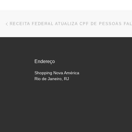
Navegação do post
Previous post
RECEITA FEDERAL ATUALIZA CPF DE PESSOAS FA
Endereço
Shopping Nova América
Rio de Janeiro, RJ