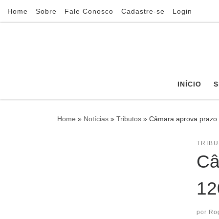
Home
Sobre
Fale Conosco
Cadastre-se
Login
Skip to content
INÍCIO
S
Home
»
Notícias
»
Tributos
»
Câmara aprova prazo d
TRIB
Câ
12
por
Ro