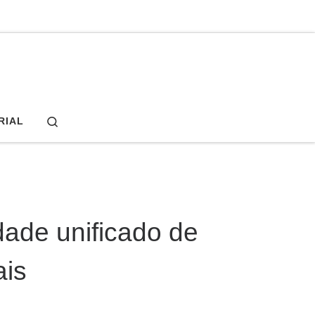
Search
RIAL
ade unificado de
ais