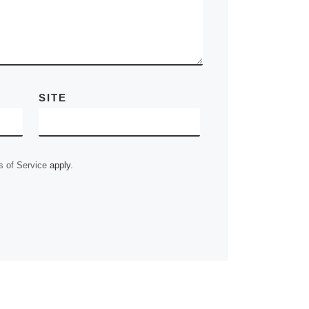
i
p
e
m
k
n
n
r
k
SITE
 of Service
apply.