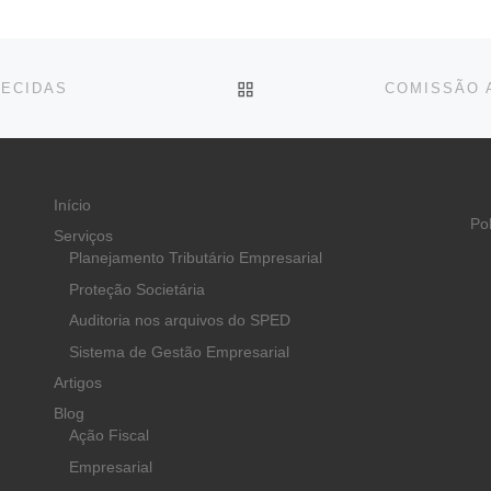
BACK TO POST LIST
LECIDAS
Início
Po
Serviços
Planejamento Tributário Empresarial
Proteção Societária
Auditoria nos arquivos do SPED
Sistema de Gestão Empresarial
Artigos
Blog
Ação Fiscal
Empresarial