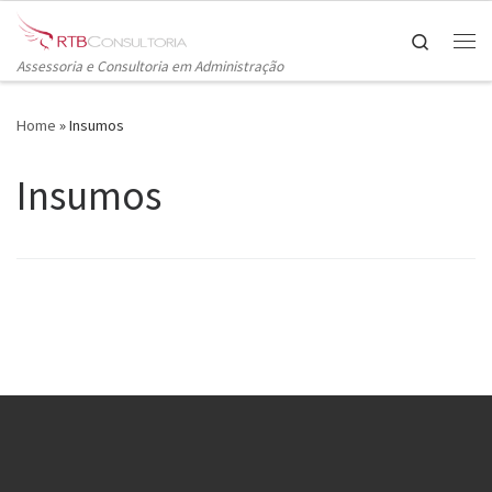
Skip to content
Search
Me
Assessoria e Consultoria em Administração
Home
»
Insumos
Insumos