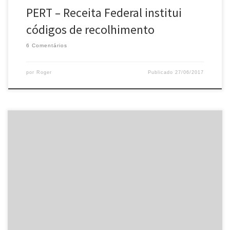
PERT – Receita Federal institui
códigos de recolhimento
6 Comentários
por
Roger
Publicado
27/06/2017
A Comissão de Desenvolvimento Econômico, Indústria, Comércio
e Serviços da Câmara dos Deputados aprovou o Projeto de Lei
7238/17, do deputado Carlos Bezerra (PMDB-MT), que limita a
20% do faturamento bruto da empresa o valor máximo de multa a
ser aplicada pelo Conselho Administrativo de Defesa Econômica
(Cade). Atualmente, a […]