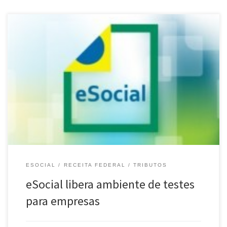
Processo ocorrerá em duas etapas e contemplará, neste primeiro
momento, empresas de TI A partir desta segunda-feira (26),
empresas de tecnologia de informação vão poder testar
o eSocial, um sistema para facilitar a administração de
informações relativas aos trabalhadores.
ESOCIAL
RECEITA FEDERAL
TRIBUTOS
eSocial libera ambiente de testes
para empresas