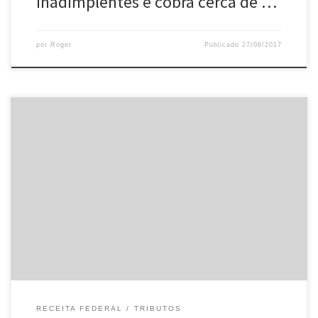
inadimplentes e cobra cerca de …
por
Roger
Publicado
27/06/2017
Receita Federal institui códigos para recolhimento de DARF e GPS
referente ao Programa Especial de Regularização Tributária –
PERT A Receita Federal, por meio de Atos Declaratórios
Executivos nºs 18 e 19, publicados nesta terça-feira (27/06),
instituiu códigos de receitas para recolhimento de DARF e GPS
referente adesão ao Programa Especial […]
RECEITA FEDERAL
TRIBUTOS