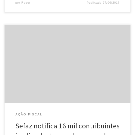
por
Roger
Publicado
27/06/2017
Nova lei determina que débitos não pagos em seis meses
deverão ir para a Dívida Ativa A Secretaria de Fazenda de Mato
Grosso (Sefaz-MT) está notificando contribuintes, pessoa física e
jurídica, com débitos registrados e não pagos, conhecidos
tecnicamente como débitos omissos, para que regularizem sua
situação junto ao fisco. […]
AÇÃO FISCAL
Sefaz notifica 16 mil contribuintes