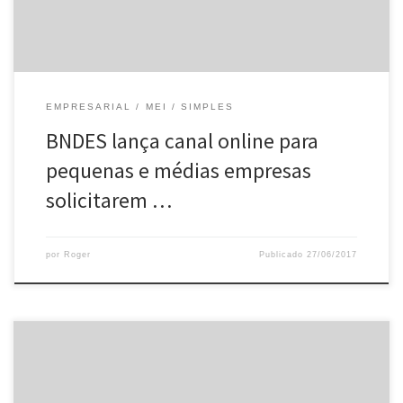
EMPRESARIAL
MEI
SIMPLES
BNDES lança canal online para
pequenas e médias empresas
solicitarem …
por
Roger
Publicado
27/06/2017
Por meio do Decreto nº 43.321/2017 – DOM RJ de 26.06.2017, a