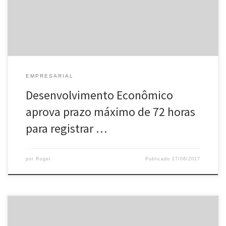
comerciais. Pela proposta, o prazo limite deverá ser obedecido
sempre que o interessado apresentar […]
EMPRESARIAL
Desenvolvimento Econômico
aprova prazo máximo de 72 horas
para registrar …
por
Roger
Publicado
27/06/2017