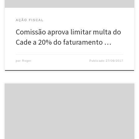
AÇÃO FISCAL
Comissão aprova limitar multa do
Cade a 20% do faturamento …
por
Roger
Publicado
27/06/2017
Os micro, pequenos e médios empresários contam, a partir de
hoje (26), com um canal que permite, de forma ágil, realizar a
solicitação de crédito diretamente ao sistema bancário. O Canal
do Desenvolvedor MPME (www.bndes.gov.br/canal-mpme),
direcionado às micro, pequenas e médias empresas, é uma
plataforma de relacionamento pela internet exclusiva […]