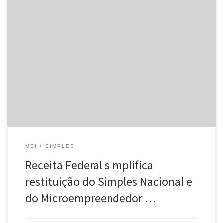
A medida estará disponível a partir de 30 de junho e beneficia
mais de 11 milhões de optantes Foi publicada hoje, no Diário
Oficial da União, a Instrução Normativa RFB nº 1712 que disciplina
o pedido de restituição de tributos administrados pela RFB
abrangidos pelo Simples Nacional e do MEI.
MEI
SIMPLES
Receita Federal simplifica
restituição do Simples Nacional e
do Microempreendedor …