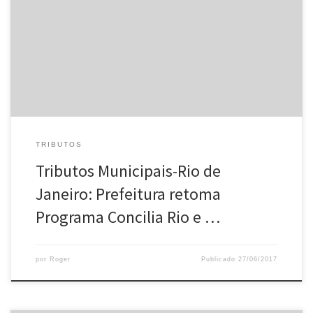
Prefeitura do Município do Rio de Janeiro retomou o Programa
Concilia Rio, que possibilita aos contribuintes quitar ou parcelar
seus débitos tributários e não tributários inscritos em dívida ativa e
relativos a fatos geradores ocorridos até 31.12.2016 com […]
TRIBUTOS
Tributos Municipais-Rio de
Janeiro: Prefeitura retoma
Programa Concilia Rio e …
por
Roger
Publicado
27/06/2017