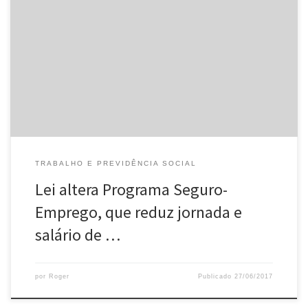
Novas regras serão aplicadas para o Programa Seguro-Emprego
(PSE), que permite a redução em até 30% da jornada e salários
de trabalhadores de empresas com dificuldades financeiras. É o
que prevê a Lei 13.465/2017, sancionada pelo presidente Michel
Temer e publicada nesta terça-feira (27) no Diário Oficial da União.
O […]
TRABALHO E PREVIDÊNCIA SOCIAL
Lei altera Programa Seguro-
Emprego, que reduz jornada e
salário de …
por
Roger
Publicado
27/06/2017