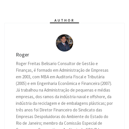
s
e
g
b
t
e
l
t
L
A
n
r
o
e
d
i
p
g
a
o
r
I
n
p
e
m
k
n
k
r
AUTHOR
Roger
Roger Freitas Belisario Consultor de Gestão e
Finanças, é formado em Administração de Empresas
em 2003, com MBA em Auditoria Fiscal e Tributária
(2005) e em Engenharia Econômica e Financeira (2007).
Já trabalhou na Administração de pequenas e médias
empresas, dos ramos da indústria naval e offshore, da
indústria da reciclagem e de embalagens plásticas; por
três anos foi Diretor Financeiro do Sindicato das
Empresas Despoluidoras do Ambiente do Estado do
Rio de Janeiro; membro da Comissão Especial de