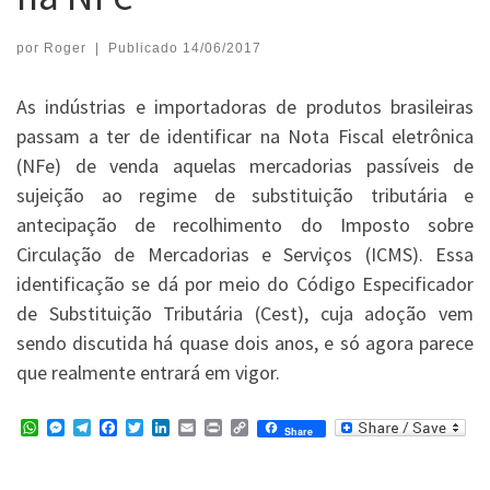
por
Roger
|
Publicado
14/06/2017
As indústrias e importadoras de produtos brasileiras
passam a ter de identificar na Nota Fiscal eletrônica
(NFe) de venda aquelas mercadorias passíveis de
sujeição ao regime de substituição tributária e
antecipação de recolhimento do Imposto sobre
Circulação de Mercadorias e Serviços (ICMS). Essa
identificação se dá por meio do Código Especificador
de Substituição Tributária (Cest), cuja adoção vem
sendo discutida há quase dois anos, e só agora parece
que realmente entrará em vigor.
W
M
T
F
T
L
E
P
C
Share
h
e
e
a
w
i
m
r
o
a
s
l
c
i
n
a
i
p
t
s
e
e
t
k
i
n
y