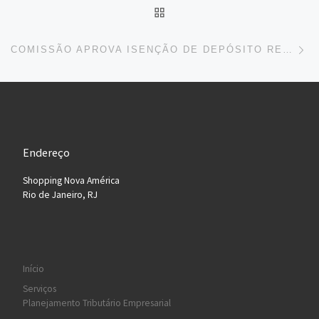
BACK TO POST LIST
Ne
COMISSÃO APROVA ISENÇÃO DE DEPÓSITO RECURSAL PARA MICROEMPRESAS
Endereço
Shopping Nova América
Rio de Janeiro, RJ
Início
Serviços
Planejamento Tributário Empresarial