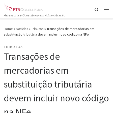
Skip to content
Search
Me
Assessoria e Consultoria em Administração
Home
»
Notícias
»
Tributos
»
Transações de mercadorias em
substituição tributária devem incluir novo código na NFe
TRIBUTOS
Transações de
mercadorias em
substituição tributária
devem incluir novo código
na NFe