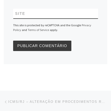
SITE
This site is protected by reCAPTCHA and the Google
Privacy
Policy
and
Terms of Service
apply.
Navegação do post
Previous post
ICMS/RJ – ALTERAÇÃO EM PROCEDIMENTOS RELATIVOS À OPERAÇÕES COM SUSPENSÃO DO ICMS