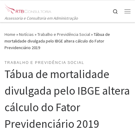
Skip to content
Search
Me
Assessoria e Consultoria em Administração
Home
»
Notícias
»
Trabalho e Previdência Social
»
Tábua de
mortalidade divulgada pelo IBGE altera cálculo do Fator
Previdenciário 2019
TRABALHO E PREVIDÊNCIA SOCIAL
Tábua de mortalidade
divulgada pelo IBGE altera
cálculo do Fator
Previdenciário 2019