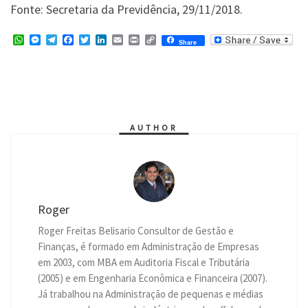
Fonte: Secretaria da Previdência, 29/11/2018.
W
M
T
F
T
L
E
P
C
Share
h
e
e
a
w
i
m
r
o
a
s
l
c
i
n
a
i
p
t
s
e
e
t
k
i
n
y
s
e
g
b
t
e
l
t
L
A
n
r
o
e
d
i
p
g
a
o
r
I
n
p
e
m
k
n
k
r
AUTHOR
Roger
Roger Freitas Belisario Consultor de Gestão e
Finanças, é formado em Administração de Empresas
em 2003, com MBA em Auditoria Fiscal e Tributária
(2005) e em Engenharia Econômica e Financeira (2007).
Já trabalhou na Administração de pequenas e médias