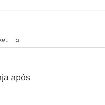
Search
RIAL
nja após