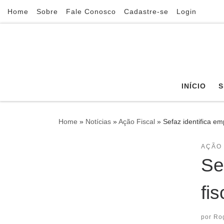
Home
Sobre
Fale Conosco
Cadastre-se
Login
Skip to content
INÍCIO
S
Home
»
Notícias
»
Ação Fiscal
»
Sefaz identifica em
AÇÃO 
Se
fi
por
Ro