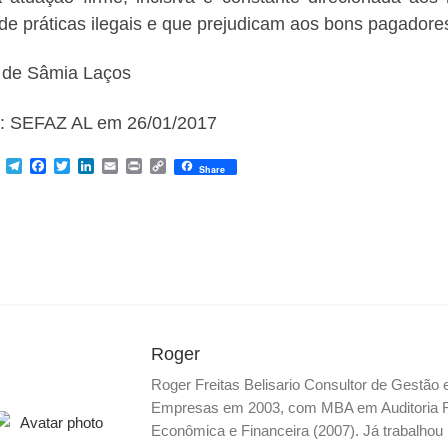
 de práticas ilegais e que prejudicam aos bons pagadore
 de Sâmia Laços
: SEFAZ AL em 26/01/2017
M
T
F
T
L
E
P
C
Share
e
e
a
w
i
m
r
o
s
l
c
i
n
a
i
p
s
e
e
t
k
i
n
y
e
g
b
t
e
l
t
L
n
r
o
e
d
i
g
a
o
r
I
n
e
m
k
n
k
r
Roger
Roger Freitas Belisario Consultor de Gestão
Empresas em 2003, com MBA em Auditoria Fis
Econômica e Financeira (2007). Já trabalho