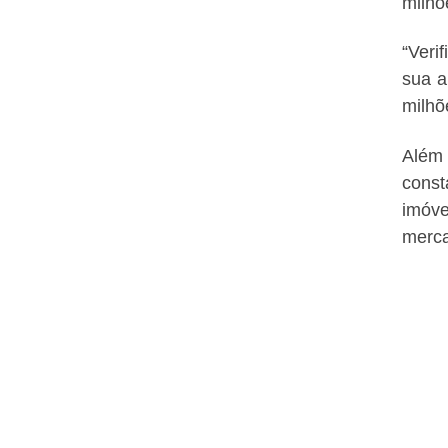
milhõ
“Veri
sua a
milhõ
Além 
const
imóve
merca