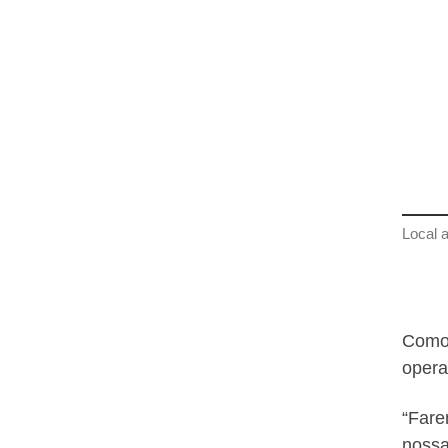
Local 
Como 
opera
“Fare
nossa