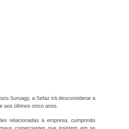
sco Suruagy, a Sefaz irá desconsiderar a
te aos últimos cinco anos.
ões relacionadas à empresa, cumprindo
s maus comerciantes que insistem em se