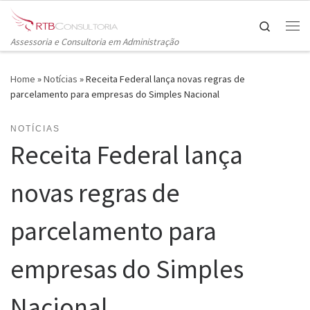
Skip to content
Search
Me
Assessoria e Consultoria em Administração
Home
»
Notícias
»
Receita Federal lança novas regras de
parcelamento para empresas do Simples Nacional
NOTÍCIAS
Receita Federal lança
novas regras de
parcelamento para
empresas do Simples
Nacional