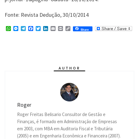
Fonte: Revista Dedução, 30/10/2014
W
M
T
F
T
L
E
P
C
Share
h
e
e
a
w
i
m
r
o
a
s
l
c
i
n
a
i
p
t
s
e
e
t
k
i
n
y
s
e
g
b
t
e
l
t
L
A
n
r
o
e
d
i
p
g
a
o
r
I
n
p
e
m
k
n
k
r
AUTHOR
Roger
Roger Freitas Belisario Consultor de Gestão e
Finanças, é formado em Administração de Empresas
em 2003, com MBA em Auditoria Fiscal e Tributária
(2005) e em Engenharia Econômica e Financeira (2007).