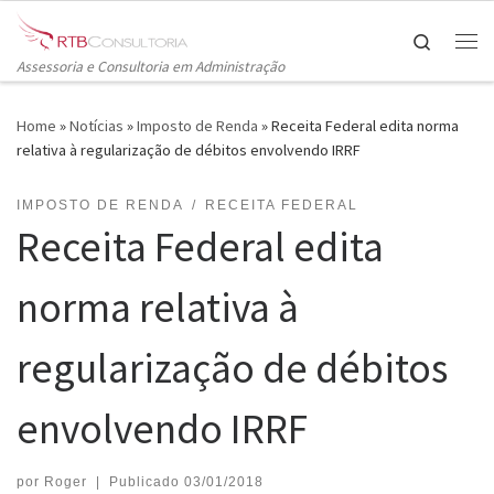
Skip to content
Search
Me
Assessoria e Consultoria em Administração
Home
»
Notícias
»
Imposto de Renda
»
Receita Federal edita norma
relativa à regularização de débitos envolvendo IRRF
IMPOSTO DE RENDA
RECEITA FEDERAL
Receita Federal edita
norma relativa à
regularização de débitos
envolvendo IRRF
por
Roger
|
Publicado
03/01/2018