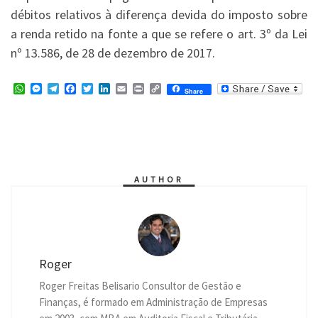
débitos relativos à diferença devida do imposto sobre
a renda retido na fonte a que se refere o art. 3º da Lei
nº 13.586, de 28 de dezembro de 2017.
W
M
T
F
T
L
E
P
C
Share
h
e
e
a
w
i
m
r
o
a
s
l
c
i
n
a
i
p
t
s
e
e
t
k
i
n
y
s
e
g
b
t
e
l
t
L
A
n
r
o
e
d
i
p
g
a
o
r
I
n
p
e
m
k
n
k
r
AUTHOR
Roger
Roger Freitas Belisario Consultor de Gestão e
Finanças, é formado em Administração de Empresas