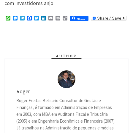
com investidores anjo.
W
M
T
F
T
L
E
P
C
Share
h
e
e
a
w
i
m
r
o
a
s
l
c
i
n
a
i
p
t
s
e
e
t
k
i
n
y
s
e
g
b
t
e
l
t
L
A
n
r
o
e
d
i
p
g
a
o
r
I
n
p
e
m
k
n
k
r
AUTHOR
Roger
Roger Freitas Belisario Consultor de Gestão e
Finanças, é formado em Administração de Empresas
em 2003, com MBA em Auditoria Fiscal e Tributária
(2005) e em Engenharia Econômica e Financeira (2007).
Já trabalhou na Administração de pequenas e médias