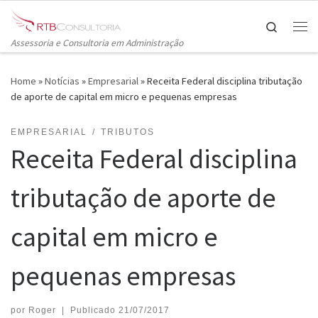
Skip to content
Search
Me
Assessoria e Consultoria em Administração
Home
»
Notícias
»
Empresarial
»
Receita Federal disciplina tributação
de aporte de capital em micro e pequenas empresas
EMPRESARIAL
TRIBUTOS
Receita Federal disciplina
tributação de aporte de
capital em micro e
pequenas empresas
por
Roger
|
Publicado
21/07/2017