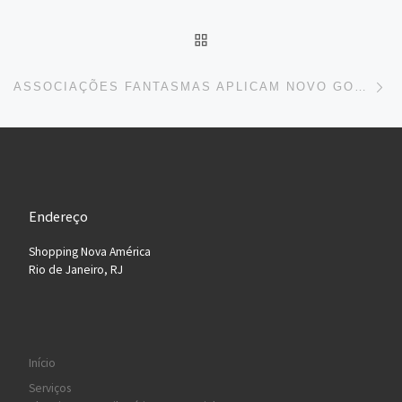
BACK TO POST LIST
Ne
ASSOCIAÇÕES FANTASMAS APLICAM NOVO GOLPE AOS MEIS
Endereço
Shopping Nova América
Rio de Janeiro, RJ
Início
Serviços