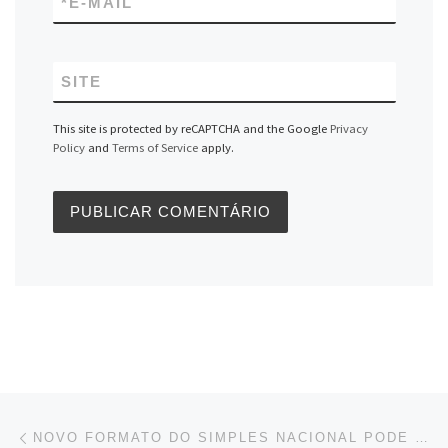
*
E-MAIL
SITE
This site is protected by reCAPTCHA and the Google
Privacy
Policy
and
Terms of Service
apply.
Navegação do post
Previous post
NOVO FORMATO DO SIMPLES NACIONAL PODE MUDAR ENQUADRAMENTO DE ATIVIDADES