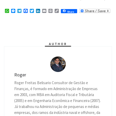
W
M
T
F
T
L
E
P
C
Share
h
e
e
a
w
i
m
r
o
a
s
l
c
i
n
a
i
p
t
s
e
e
t
k
i
n
y
s
e
g
b
t
e
l
t
L
A
n
r
o
e
d
i
p
g
a
o
r
I
n
p
e
m
k
n
k
r
AUTHOR
Roger
Roger Freitas Belisario Consultor de Gestão e
Finanças, é formado em Administração de Empresas
em 2003, com MBA em Auditoria Fiscal e Tributária
(2005) e em Engenharia Econômica e Financeira (2007).
Já trabalhou na Administração de pequenas e médias
empresas, dos ramos da indústria naval e offshore, da