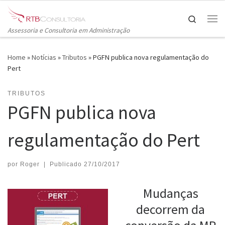
Skip to content
Search
Me
Assessoria e Consultoria em Administração
Home
»
Notícias
»
Tributos
»
PGFN publica nova regulamentação do
Pert
TRIBUTOS
PGFN publica nova
regulamentação do Pert
por
Roger
|
Publicado
27/10/2017
Mudanças
decorrem da