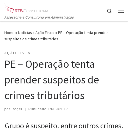
Skip to content
Search
Me
Assessoria e Consultoria em Administração
Home
»
Notícias
»
Ação Fiscal
»
PE – Operação tenta prender
suspeitos de crimes tributários
AÇÃO FISCAL
PE – Operação tenta
prender suspeitos de
crimes tributários
por
Roger
|
Publicado
19/09/2017
Grupo é suspeito, entre outros crimes,