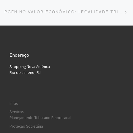
Ne
PGFN NO VALOR ECONÔMICO: LEGALIDADE TRIBUTÁRIA E DELEGAÇÃO
Endereço
Shopping Nova América
Rio de Janeiro, RJ
Início
Serviços
Planejamento Tributário Empresarial
Proteção Societária