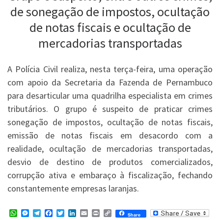
de sonegação de impostos, ocultação
de notas fiscais e ocultação de
mercadorias transportadas
A Polícia Civil realiza, nesta terça-feira, uma operação
com apoio da Secretaria da Fazenda de Pernambuco
para desarticular uma quadrilha especialista em crimes
tributários. O grupo é suspeito de praticar crimes
sonegação de impostos, ocultação de notas fiscais,
emissão de notas fiscais em desacordo com a
realidade, ocultação de mercadorias transportadas,
desvio de destino de produtos comercializados,
corrupção ativa e embaraço à fiscalização, fechando
constantemente empresas laranjas.
W
M
T
F
T
L
E
P
C
Share