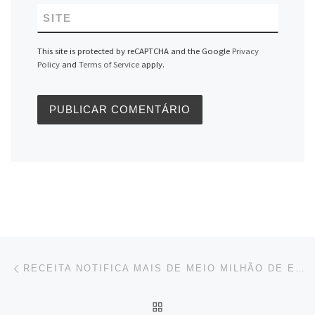
SITE
This site is protected by reCAPTCHA and the Google
Privacy
Policy
and
Terms of Service
apply.
Navegação do post
Previous post
RECEITA NOTIFICA MAIS DE MEIO MILHÃO DE EMPRESAS COM DÉBITOS NO SIMPLES
BACK TO POST LIST