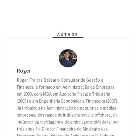
h
e
e
a
w
i
m
r
o
a
s
l
c
i
n
a
i
p
t
s
e
e
t
k
i
n
y
s
e
g
b
t
e
l
t
L
A
n
r
o
e
d
i
p
g
a
o
r
I
n
p
e
m
k
n
k
r
AUTHOR
Roger
Roger Freitas Belisario Consultor de Gestão e
Finanças, é formado em Administração de Empresas
em 2003, com MBA em Auditoria Fiscal e Tributária
(2005) e em Engenharia Econômica e Financeira (2007).
Já trabalhou na Administração de pequenas e médias
empresas, dos ramos da indústria naval e offshore, da
indústria da reciclagem e de embalagens plásticas; por
três anos foi Diretor Financeiro do Sindicato das
Empresas Despoluidoras do Ambiente do Estado do