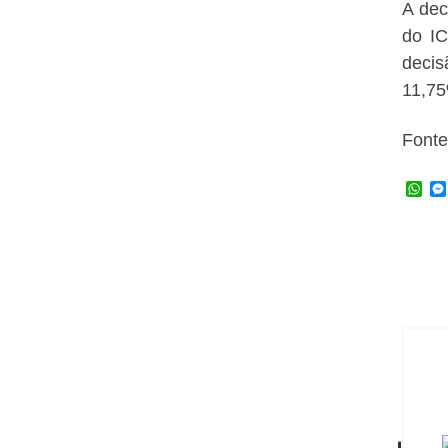
A dec
do IC
decis
11,75
Fonte
W
h
a
t
s
A
p
p