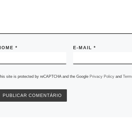
n
y
A
n
r
o
e
d
t
L
p
g
a
o
r
I
i
p
e
m
k
n
n
r
k
NOME
*
E-MAIL
*
his site is protected by reCAPTCHA and the Google
Privacy Policy
and
Terms