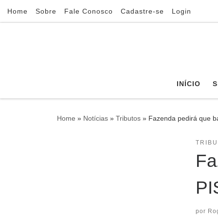
Home
Sobre
Fale Conosco
Cadastre-se
Login
Skip to content
INÍCIO
S
Home
»
Notícias
»
Tributos
»
Fazenda pedirá que ba
TRIB
Fa
PI
por
Ro