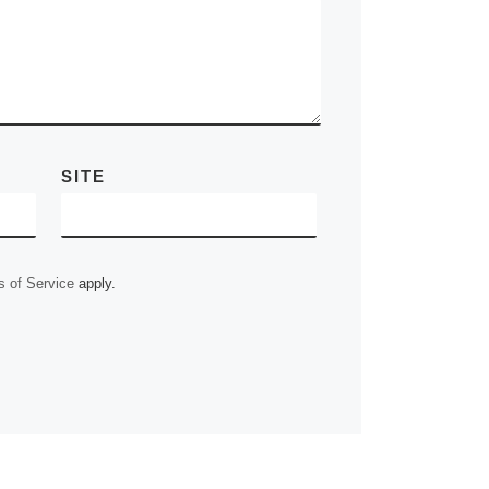
r
k
SITE
 of Service
apply.