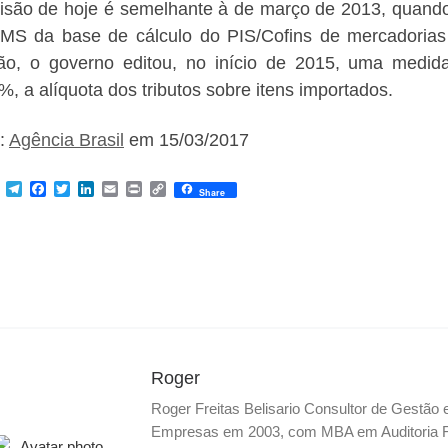
isão de hoje é semelhante à de março de 2013, quando
MS da base de cálculo do PIS/Cofins de mercadorias 
ão, o governo editou, no início de 2015, uma medida
%, a alíquota dos tributos sobre itens importados.
:
Agência Brasil
em 15/03/2017
M
T
F
T
L
E
P
C
Share
e
e
a
w
i
m
r
o
s
l
c
i
n
a
i
p
s
e
e
t
k
i
n
y
e
g
b
t
e
l
t
L
n
r
o
e
d
i
g
a
o
r
I
n
e
m
k
n
k
r
Roger
Roger Freitas Belisario Consultor de Gestão
Empresas em 2003, com MBA em Auditoria Fis