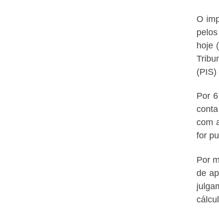
O imp
pelos
hoje 
Tribu
(PIS)
Por 6
conta
com a
for p
Por m
de ap
julga
cálcu