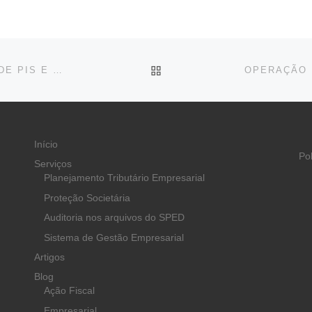
BACK TO POST LIST
STF DECIDE EXCLUIR ICMS DA BASE DE CÁLCULO DE PIS E COFINS
Início
Po
Serviços
Planejamento Tributário Empresarial
Proteção Societária
Auditoria nos arquivos do SPED
Sistema de Gestão Empresarial
Artigos
Blog
Ação Fiscal
Empresarial