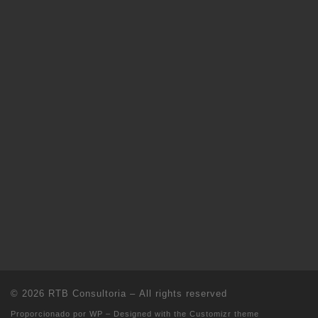
© 2026
RTB Consultoria
– All rights reserved
Proporcionado por
WP
– Designed with the
Customizr theme