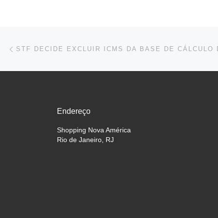
Navegação do post
Previous post
Endereço
Shopping Nova América
Rio de Janeiro, RJ