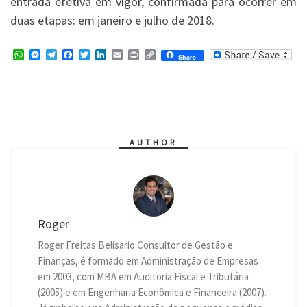
entrada efetiva em vigor, confirmada para ocorrer em
duas etapas: em janeiro e julho de 2018.
W
M
T
F
T
L
E
P
C
Share
h
e
e
a
w
i
m
r
o
a
s
l
c
i
n
a
i
p
t
s
e
e
t
k
i
n
y
s
e
g
b
t
e
l
t
L
A
n
r
o
e
d
i
p
g
a
o
r
I
n
p
e
m
k
n
k
r
AUTHOR
Roger
Roger Freitas Belisario Consultor de Gestão e
Finanças, é formado em Administração de Empresas
em 2003, com MBA em Auditoria Fiscal e Tributária
(2005) e em Engenharia Econômica e Financeira (2007).