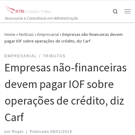
Skip to content
Search
Me
Assessoria e Consultoria em Administração
Home
»
Notícias
»
Empresarial
»
Empresas não-financeiras devem
pagar IOF sobre operações de crédito, diz Carf
EMPRESARIAL
TRIBUTOS
Empresas não-financeiras
devem pagar IOF sobre
operações de crédito, diz
Carf
por
Roger
|
Publicado
08/01/2019