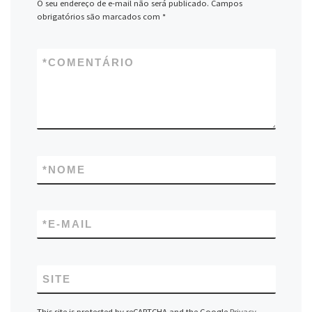
O seu endereço de e-mail não será publicado.
Campos
obrigatórios são marcados com
*
*
COMENTÁRIO
*
NOME
*
E-MAIL
SITE
This site is protected by reCAPTCHA and the Google
Privacy