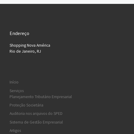
Endereço
Shopping Nova América
Rio de Janeiro, RJ
Início
Serviços
Planejamento Tributário Empresarial
Proteção Societária
Auditoria nos arquivos do SPED
Sistema de Gestão Empresarial
Artigos