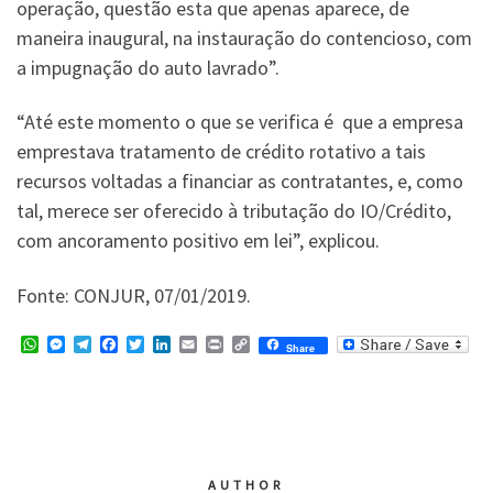
operação, questão esta que apenas aparece, de
maneira inaugural, na instauração do contencioso, com
a impugnação do auto lavrado”.
“Até este momento o que se verifica é que a empresa
emprestava tratamento de crédito rotativo a tais
recursos voltadas a financiar as contratantes, e, como
tal, merece ser oferecido à tributação do IO/Crédito,
com ancoramento positivo em lei”, explicou.
Fonte: CONJUR, 07/01/2019.
W
M
T
F
T
L
E
P
C
Share
h
e
e
a
w
i
m
r
o
a
s
l
c
i
n
a
i
p
t
s
e
e
t
k
i
n
y
s
e
g
b
t
e
l
t
L
A
n
r
o
e
d
i
p
g
a
o
r
I
n
p
e
m
k
n
k
r
AUTHOR