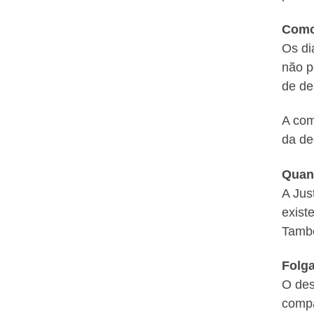
Como
Os di
não p
de de
A com
da de
Quan
A Jus
exist
També
Folga
O des
compa