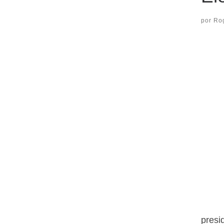
por
Ro
presi