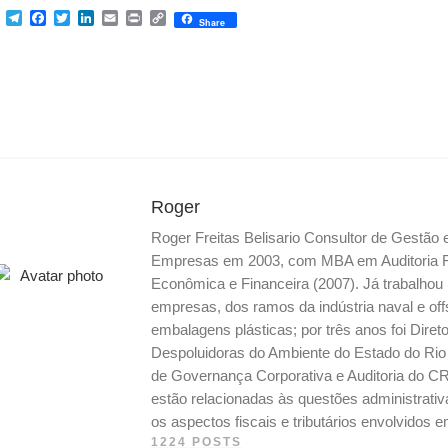
M
T
F
T
L
E
P
C
Share
e
e
a
w
i
m
r
o
s
l
c
i
n
a
i
p
s
e
e
t
k
i
n
y
e
g
b
t
e
l
t
L
n
r
o
e
d
i
g
a
o
r
I
n
e
m
k
n
k
r
Roger
Roger Freitas Belisario Consultor de Gestão
Empresas em 2003, com MBA em Auditoria Fis
Econômica e Financeira (2007). Já trabalho
empresas, dos ramos da indústria naval e off
embalagens plásticas; por três anos foi Dire
Despoluidoras do Ambiente do Estado do Ri
de Governança Corporativa e Auditoria do CR
estão relacionadas às questões administrati
os aspectos fiscais e tributários envolvidos
1224 POSTS