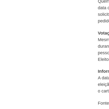
Quem 
data 
solic
pedid
Vota
Mesmo
duran
pesso
Eleit
Infor
A dat
eleiç
o cart
Fonte