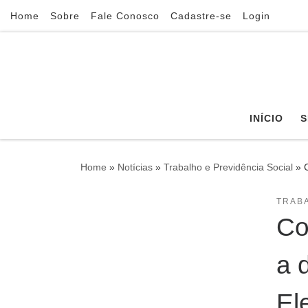
Home
Sobre
Fale Conosco
Cadastre-se
Login
Skip to content
INÍCIO
S
Home
»
Notícias
»
Trabalho e Previdência Social
»
TRABA
Co
a 
Ele