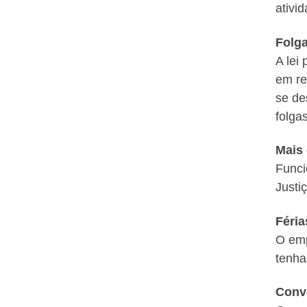
ativi
Folg
A lei
em re
se de
folgas
Mais
Funci
Justi
Féria
O emp
tenha
Conv