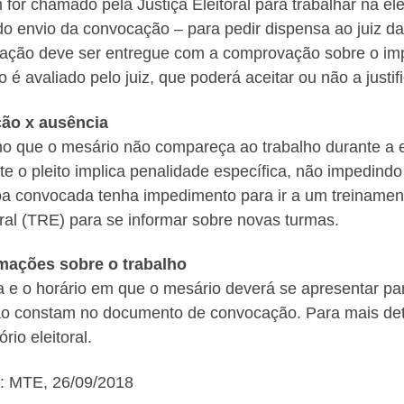
for chamado pela Justiça Eleitoral para trabalhar na ele
do envio da convocação – para pedir dispensa ao juiz da z
itação deve ser entregue com a comprovação sobre o imp
o é avaliado pelo juiz, que poderá aceitar ou não a justifi
ção x ausência
 que o mesário não compareça ao trabalho durante a ele
te o pleito implica penalidade específica, não impedindo
a convocada tenha impedimento para ir a um treinamento
oral (TRE) para se informar sobre novas turmas.
mações sobre o trabalho
a e o horário em que o mesário deverá se apresentar pa
ão constam no documento de convocação. Para mais deta
ório eleitoral.
: MTE, 26/09/2018