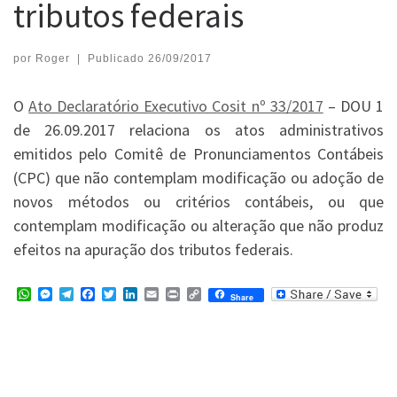
tributos federais
por
Roger
|
Publicado
26/09/2017
O
Ato Declaratório Executivo Cosit nº 33/2017
– DOU 1
de 26.09.2017 relaciona os atos administrativos
emitidos pelo Comitê de Pronunciamentos Contábeis
(CPC) que não contemplam modificação ou adoção de
novos métodos ou critérios contábeis, ou que
contemplam modificação ou alteração que não produz
efeitos na apuração dos tributos federais.
W
M
T
F
T
L
E
P
C
Share
h
e
e
a
w
i
m
r
o
a
s
l
c
i
n
a
i
p
t
s
e
e
t
k
i
n
y
s
e
g
b
t
e
l
t
L
A
n
r
o
e
d
i
p
g
a
o
r
I
n
p
e
m
k
n
k