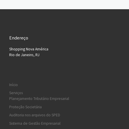
Endereço
Shopping Nova América
Rio de Janeiro, RJ
Início
Serviços
Planejamento Tributário Empresarial
Proteção Societária
Auditoria nos arquivos do SPED
Sistema de Gestão Empresarial