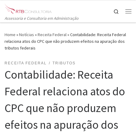
Skip to content
Search
Me
Assessoria e Consultoria em Administração
Home
»
Notícias
»
Receita Federal
»
Contabilidade: Receita Federal
relaciona atos do CPC que não produzem efeitos na apuração dos
tributos federais
RECEITA FEDERAL
TRIBUTOS
Contabilidade: Receita
Federal relaciona atos do
CPC que não produzem
efeitos na apuração dos