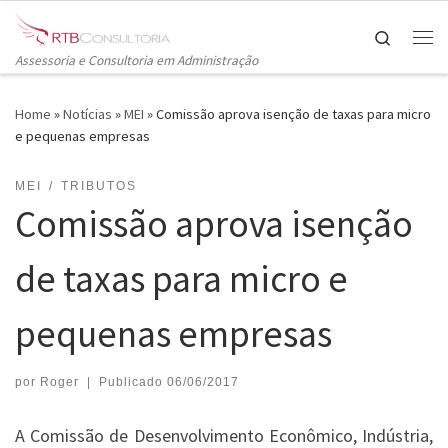
Skip to content
Search
Me
Assessoria e Consultoria em Administração
Home
»
Notícias
»
MEI
»
Comissão aprova isenção de taxas para micro
e pequenas empresas
MEI
TRIBUTOS
Comissão aprova isenção
de taxas para micro e
pequenas empresas
por
Roger
|
Publicado
06/06/2017
A Comissão de Desenvolvimento Econômico, Indústria,