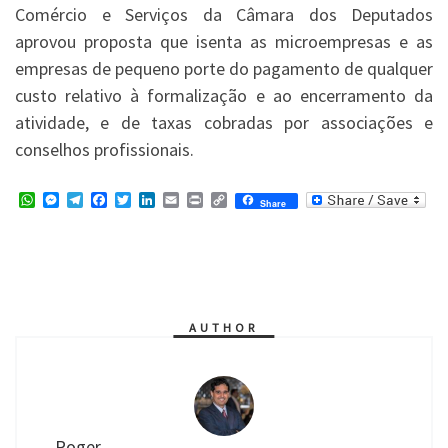
Comércio e Serviços da Câmara dos Deputados
aprovou proposta que isenta as microempresas e as
empresas de pequeno porte do pagamento de qualquer
custo relativo à formalização e ao encerramento da
atividade, e de taxas cobradas por associações e
conselhos profissionais.
W
M
T
F
T
L
E
P
C
Share
h
e
e
a
w
i
m
r
o
a
s
l
c
i
n
a
i
p
t
s
e
e
t
k
i
n
y
s
e
g
b
t
e
l
t
L
A
n
r
o
e
d
i
p
g
a
o
r
I
n
p
e
m
k
n
k
r
AUTHOR
Roger