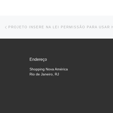
Navegação do post
Previous post
Endereço
Shopping Nova América
Rio de Janeiro, RJ