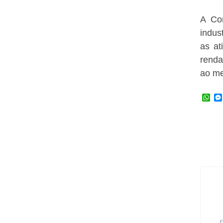
A Com
indus
as at
renda
ao me
W
h
a
t
s
A
p
p