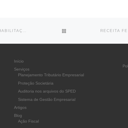
BACK TO POST LIST
PROJETO INSERE NA LEI PERMISSÃO PARA USAR HABILITAÇÃO COMO DOCUMENTO DE IDENTIDADE
Início
Po
Serviços
Planejamento Tributário Empresarial
Proteção Societária
Auditoria nos arquivos do SPED
Sistema de Gestão Empresarial
Artigos
Blog
Ação Fiscal