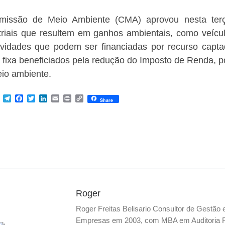
issão de Meio Ambiente (CMA) aprovou nesta terça-f
triais que resultem em ganhos ambientais, como veícu
ividades que podem ser financiadas por recurso captad
 fixa beneficiados pela redução do Imposto de Renda, p
io ambiente.
M
T
F
T
L
E
P
C
Share
e
e
a
w
i
m
r
o
s
l
c
i
n
a
i
p
s
e
e
t
k
i
n
y
e
g
b
t
e
l
t
L
n
r
o
e
d
i
g
a
o
r
I
n
e
m
k
n
k
r
Roger
Roger Freitas Belisario Consultor de Gestão
Empresas em 2003, com MBA em Auditoria Fis