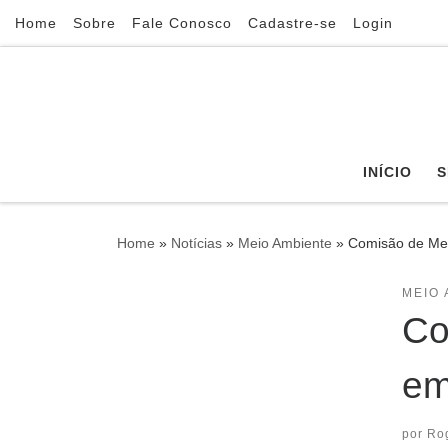
Home
Sobre
Fale Conosco
Cadastre-se
Login
Skip to content
INÍCIO
S
Home
»
Notícias
»
Meio Ambiente
»
Comisão de Mei
MEIO 
Co
em
por
Ro