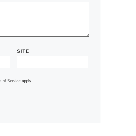
i
p
e
m
k
n
n
r
k
SITE
 of Service
apply.