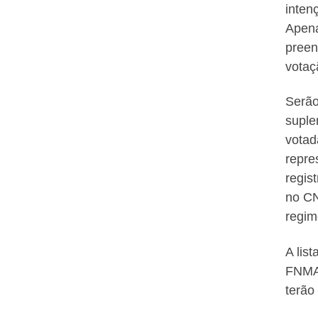
inten
Apena
preen
votaç
Serão
suple
votad
repre
regis
no CN
regim
A lis
FNMA,
terão