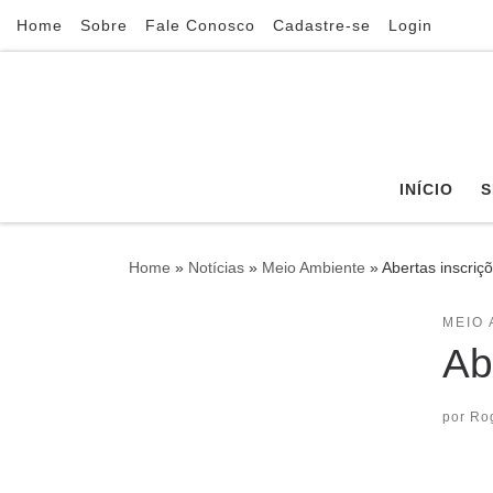
Home
Sobre
Fale Conosco
Cadastre-se
Login
Skip to content
INÍCIO
S
Home
»
Notícias
»
Meio Ambiente
»
Abertas inscri
MEIO 
Ab
por
Ro