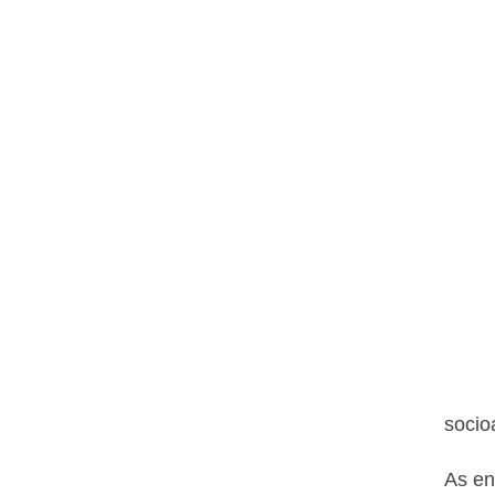
socio
As en