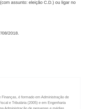
com assunto: eleição C.D.) ou ligar no
/08/2018.
 e Finanças, é formado em Administração de
cal e Tributária (2005) e em Engenharia
u na Administração de pequenas e médias