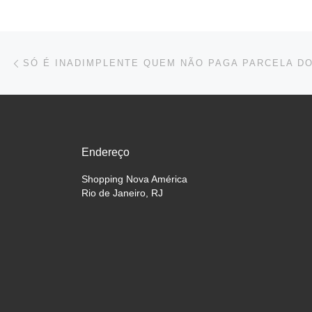
Navegação do post
Previous post
Endereço
Shopping Nova América
Rio de Janeiro, RJ