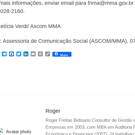
mais informações, enviar email para fnma@mma.gov.br (
2028-2160.
Letícia Verdi/ Ascom MMA
: Assessoria de Comunicação Social (ASCOM/MMA), 07
M
T
F
T
L
E
P
C
Share
e
e
a
w
i
m
r
o
s
l
c
i
n
a
i
p
s
e
e
t
k
i
n
y
e
g
b
t
e
l
t
L
n
r
o
e
d
i
g
a
o
r
I
n
e
m
k
n
k
r
Roger
Roger Freitas Belisario Consultor de Gestão
Empresas em 2003, com MBA em Auditoria Fis
Econômica e Financeira (2007). Já trabalho