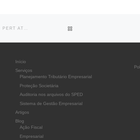
BACK TO POST LIST
SÓ É INADIMPLENTE QUEM NÃO PAGA PARCELA DO PERT ATÉ 30 DIAS APÓS VENCIMENTO
Início
Po
Serviços
Planejamento Tributário Empresarial
Proteção Societária
Auditoria nos arquivos do SPED
Sistema de Gestão Empresarial
Artigos
Blog
Ação Fiscal
Empresarial